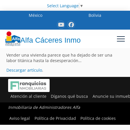
Select Language
▼
México
Bolivia
Alfa Cáceres Inmo
Vender una vivienda parece que ha dejado de ser una
labor titánica hasta la desesperación…
Descargar artículo
.
Atención al cliente
Díganos qué busca
Anuncie su inmueb
Inmobiliaria de Administradores Alfa
Aviso legal
Política de Privacidad
Política de cookies