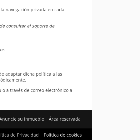
e la navegación privada en cada
e consultar el soporte de
or
.
de adaptar dicha política a las
riódicamente.
o a través de correo electrónico a
Anuncie su inmueble
Área reservada
lítica de Privacidad
Política de cookies