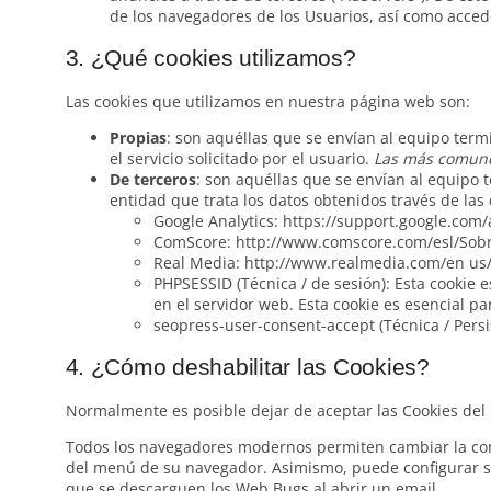
de los navegadores de los Usuarios, así como accede
3. ¿Qué cookies utilizamos?
Las cookies que utilizamos en nuestra página web son:
Propias
: son aquéllas que se envían al equipo term
el servicio solicitado por el usuario.
Las más comune
De terceros
: son aquéllas que se envían al equipo 
entidad que trata los datos obtenidos través de la
Google Analytics: https://support.google.com
ComScore: http://www.comscore.com/esl/Sobre
Real Media: http://www.realmedia.com/en us/p
PHPSESSID (Técnica / de sesión): Esta cookie
en el servidor web. Esta cookie es esencial p
seopress-user-consent-accept (Técnica / Persis
4. ¿Cómo deshabilitar las Cookies?
Normalmente es posible dejar de aceptar las Cookies del n
Todos los navegadores modernos permiten cambiar la con
del menú de su navegador. Asimismo, puede configurar su
que se descarguen los Web Bugs al abrir un email.