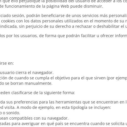
in que ello perjudique la posibilidad del usuario de acceder a los 
 de funcionamiento de la página Web puede disminuir.
iciado sesión, podrán beneficiarse de unos servicios más personaliz
 cookies con los datos personales utilizados en el momento de su r
indicada, sin perjuicio de su derecho a rechazar o deshabilitar el 
dos por los usuarios, de forma que podrán facilitar u ofrecer info
rse en:
usuario cierra el navegador.
ción de cuando se cumpla el objetivo para el que sirven (por ejemp
ando se borran manualmente.
eden clasificarse de la siguiente forma:
rda sus preferencias para las herramientas que se encuentran en lo
ed visita. A modo de ejemplo, en esta tipología se incluyen:
o o sonido.
 sean compatibles con su navegador.
lizadas para averiguar en qué país se encuentra cuando se solicita u