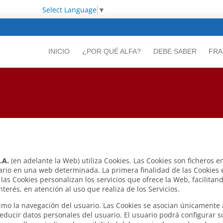
Select Language
▼
INICIO
¿POR QUÉ ALFA?
DEBE SABER
FRA
.A.
(en adelante la Web) utiliza Cookies. Las Cookies son ficheros
ario en una web determinada. La primera finalidad de las Cookies es
las Cookies personalizan los servicios que ofrece la Web, facilitan
erés, en atención al uso que realiza de los Servicios.
áximo la navegación del usuario. Las Cookies se asocian únicamente
ducir datos personales del usuario. El usuario podrá configurar s