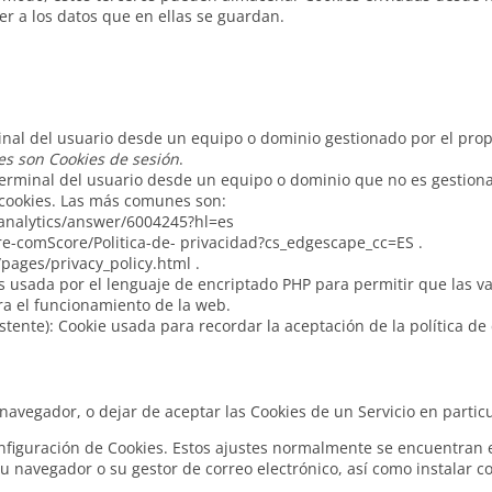
r a los datos que en ellas se guardan.
inal del usuario desde un equipo o dominio gestionado por el propi
s son Cookies de sesión
.
terminal del usuario desde un equipo o dominio que no es gestionad
s cookies. Las más comunes son:
/analytics/answer/6004245?hl=es
-comScore/Politica-de- privacidad?cs_edgescape_cc=ES .
ages/privacy_policy.html .
 es usada por el lenguaje de encriptado PHP para permitir que las 
ara el funcionamiento de la web.
tente): Cookie usada para recordar la aceptación de la política de 
avegador, o dejar de aceptar las Cookies de un Servicio en particu
figuración de Cookies. Estos ajustes normalmente se encuentran e
 navegador o su gestor de correo electrónico, así como instalar c