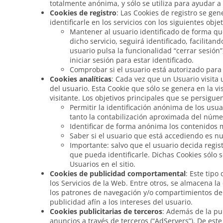
totalmente anónima, y sólo se utiliza para ayudar a 
Cookies de registro
: Las Cookies de registro se gen
identificarle en los servicios con los siguientes objet
Mantener al usuario identificado de forma que
dicho servicio, seguirá identificado, facilitan
usuario pulsa la funcionalidad “cerrar sesión”
iniciar sesión para estar identificado.
Comprobar si el usuario está autorizado para 
Cookies analíticas
: Cada vez que un Usuario visita
del usuario. Esta Cookie que sólo se genera en la vi
visitante. Los objetivos principales que se persigue
Permitir la identificación anónima de los usua
tanto la contabilización aproximada del númer
Identificar de forma anónima los contenidos má
Saber si el usuario que está accediendo es nue
Importante: salvo que el usuario decida regis
que pueda identificarle. Dichas Cookies sólo s
Usuarios en el sitio.
Cookies de publicidad comportamental
: Este tip
los Servicios de la Web. Entre otros, se almacena la
los patrones de navegación y/o compartimientos del
publicidad afín a los intereses del usuario.
Cookies publicitarias de terceros
: Además de la pub
anuncios a través de terceros (“AdServers”). De es