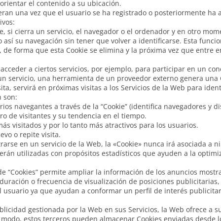
orientar el contenido a su ubicación.
eran una vez que el usuario se ha registrado o posteriormente ha ab
ivos:
, si cierra un servicio, el navegador o el ordenador y en otro mome
do así su navegación sin tener que volver a identificarse. Esta funci
, de forma que esta Cookie se elimina y la próxima vez que entre en
acceder a ciertos servicios, por ejemplo, para participar en un con
 un servicio, una herramienta de un proveedor externo genera una 
sita, servirá en próximas visitas a los Servicios de la Web para iden
n son:
rios navegantes a través de la “Cookie” (identifica navegadores y di
o de visitantes y su tendencia en el tiempo.
s visitados y por lo tanto más atractivos para los usuarios.
vo o repite visita.
trarse en un servicio de la Web, la «Cookie» nunca irá asociada a 
erán utilizadas con propósitos estadísticos que ayuden a la optimi
o de “Cookies” permite ampliar la información de los anuncios most
 duración o frecuencia de visualización de posiciones publicitarias,
 usuario ya que ayudan a conformar un perfil de interés publicita
licidad gestionada por la Web en sus Servicios, la Web ofrece a s
te modo, estos terceros pueden almacenar Cookies enviadas desde l