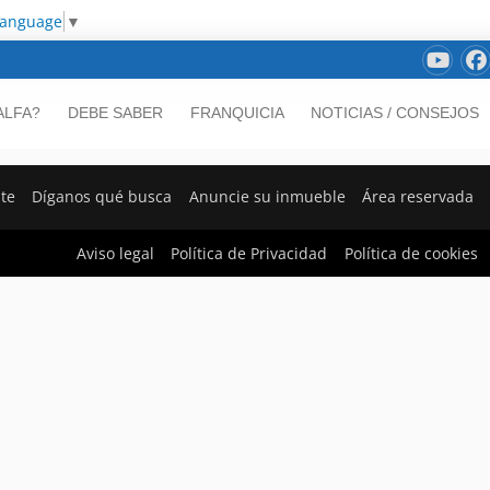
Language
▼
ALFA?
DEBE SABER
FRANQUICIA
NOTICIAS / CONSEJOS
nte
Díganos qué busca
Anuncie su inmueble
Área reservada
Aviso legal
Política de Privacidad
Política de cookies