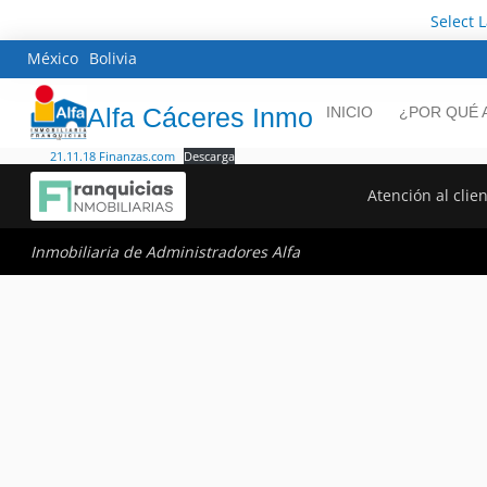
Select 
México
Bolivia
Alfa Cáceres Inmo
INICIO
¿POR QUÉ 
21.11.18 Finanzas.com
Descarga
Atención al clie
Inmobiliaria de Administradores Alfa