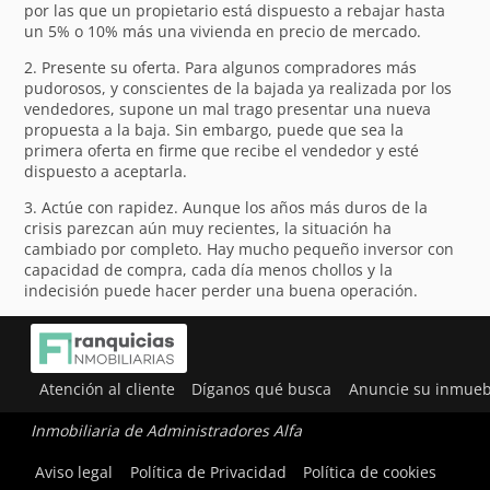
por las que un propietario está dispuesto a rebajar hasta
un 5% o 10% más una vivienda en precio de mercado.
2. Presente su oferta. Para algunos compradores más
pudorosos, y conscientes de la bajada ya realizada por los
vendedores, supone un mal trago presentar una nueva
propuesta a la baja. Sin embargo, puede que sea la
primera oferta en firme que recibe el vendedor y esté
dispuesto a aceptarla.
3. Actúe con rapidez. Aunque los años más duros de la
crisis parezcan aún muy recientes, la situación ha
cambiado por completo. Hay mucho pequeño inversor con
capacidad de compra, cada día menos chollos y la
indecisión puede hacer perder una buena operación.
Atención al cliente
Díganos qué busca
Anuncie su inmueb
Inmobiliaria de Administradores Alfa
Utilizamos cookies para ofrecerte la mejor experiencia en
Aviso legal
Política de Privacidad
Política de cookies
nuestra web.