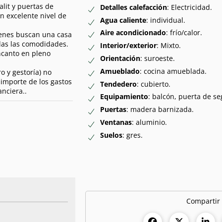
alit y puertas de
Detalles calefacción
: Electricidad.
n excelente nivel de
Agua caliente
: individual.
Aire acondicionado
: frío/calor.
uienes buscan una casa
das las comodidades.
Interior/exterior
: Mixto.
ncanto en pleno
Orientación
: suroeste.
Amueblado
: cocina amueblada.
o y gestoría) no
l importe de los gastos
Tendedero
: cubierto.
nciera..
Equipamiento
: balcón, puerta de s
Puertas
: madera barnizada.
Ventanas
: aluminio.
Suelos
: gres.
Compartir