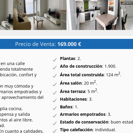
Precio de Venta:
169.000 €
Plantas
: 2.
 en una calle
Año de construcción
: 1.900.
vienda totalmente
2
Área total construida
: 124 m
.
icación, confort y
2
Área salón
: 20 m
.
ción muy cómoda y
2
Área terraza
: 5 m
.
armarios empotrados y
y aprovechamiento del
Habitaciones
: 3.
Baños
: 1.
plia cocina,
spensa y salida
Armarios empotrados
: 3.
os al aire libre,
Estado de conservación
: buen estad
ad.
Tipo calefacción
: individual.
En cuanto a calidades,