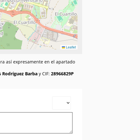
Leaflet
gura así expresamente en el apartado
s Rodríguez Barba
y CIF:
28966829P