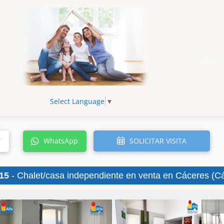
Select Language
▼
SOLICITAR VISITA
r
WhatsApp
15
- Chalet/casa independiente en venta en Cáceres (Cá