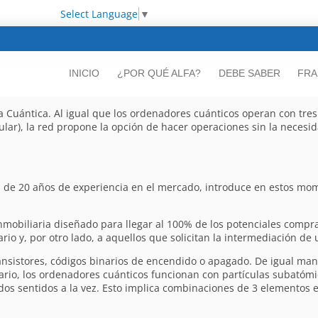
Select Language
▼
INICIO
¿POR QUÉ ALFA?
DEBE SABER
FRA
 Cuántica. Al igual que los ordenadores cuánticos operan con tres
cular), la red propone la opción de hacer operaciones sin la necesi
más de 20 años de experiencia en el mercado, introduce en estos m
nmobiliaria diseñado para llegar al 100% de los potenciales comp
o y, por otro lado, a aquellos que solicitan la intermediación de 
nsistores, códigos binarios de encendido o apagado. De igual ma
trario, los ordenadores cuánticos funcionan con partículas subatómi
s dos sentidos a la vez. Esto implica combinaciones de 3 elementos 