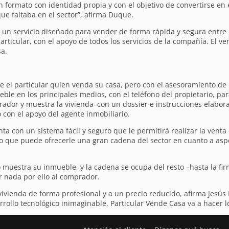
n formato con identidad propia y con el objetivo de convertirse en 
que faltaba en el sector”, afirma Duque.
n servicio diseñado para vender de forma rápida y segura entre p
ticular, con el apoyo de todos los servicios de la compañía. El ve
a.
e el particular quien venda su casa, pero con el asesoramiento de
eble en los principales medios, con el teléfono del propietario, p
rador y muestra la vivienda–con un dossier e instrucciones elaborad
 con el apoyo del agente inmobiliario.
ta con un sistema fácil y seguro que le permitirá realizar la venta
o que puede ofrecerle una gran cadena del sector en cuanto a asp
 muestra su inmueble, y la cadena se ocupa del resto –hasta la fir
r nada por ello al comprador.
vivienda de forma profesional y a un precio reducido, afirma Jesús 
rollo tecnológico inimaginable, Particular Vende Casa va a hacer lo