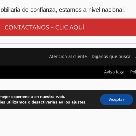
biliaria de confianza, estamos a nivel nacional.
CONTÁCTANOS – CLIC AQUÍ
Atención al cliente
Díganos qué busca
Aviso legal
Po
 mejor experiencia en nuestra web.
Aceptar
es utilizamos o desactivarlas en los
ajustes
.