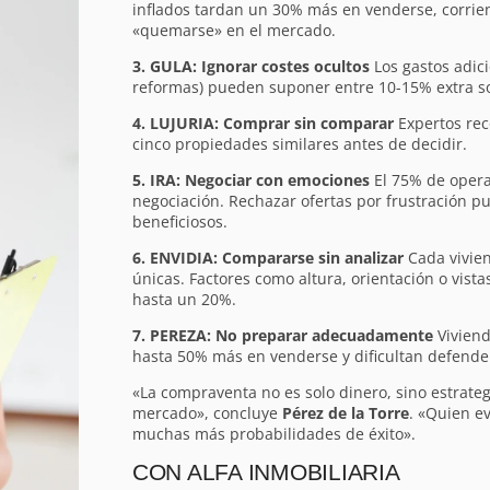
inflados tardan un 30% más en venderse, corrien
«quemarse» en el mercado.
3. GULA: Ignorar costes ocultos
Los gastos adici
reformas) pueden suponer entre 10-15% extra sob
4. LUJURIA: Comprar sin comparar
Expertos rec
cinco propiedades similares antes de decidir.
5. IRA: Negociar con emociones
El 75% de opera
negociación. Rechazar ofertas por frustración pu
beneficiosos.
6. ENVIDIA: Compararse sin analizar
Cada vivien
únicas. Factores como altura, orientación o vista
hasta un 20%.
7. PEREZA: No preparar adecuadamente
Viviend
hasta 50% más en venderse y dificultan defender
«La compraventa no es solo dinero, sino estrateg
mercado», concluye
Pérez de la Torre
. «Quien ev
muchas más probabilidades de éxito».
CON ALFA INMOBILIARIA