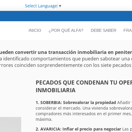
Select Language
▼
INICIO
¿POR QUÉ ALFA?
DEBE SABER
FRA
pueden convertir una transacción inmobiliaria en penite
a ha identificado comportamientos que pueden sabotear una
 errores coinciden sorprendentemente con los siete pecados 
PECADOS QUE CONDENAN TU OPE
INMOBILIARIA
1. SOBERBIA: Sobrevalorar la propiedad
Añadir 
considerar el mercado. Una vivienda sobrevalora
compradores más interesados en el primer mes,
máxima.
2. AVARICIA: Inflar el precio para negociar
Las p