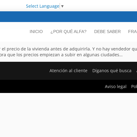
Select Language
▼
INICIO
¿POR QUÉ ALFA?
DEBE SABER
FRA
el precio de la vivienda antes de adquirirla. Y no hay vendedor q
ora que los precios empiezan a subir en algunas ciudades…
Atención al cliente
Díganos qué busca
Aviso legal
Po