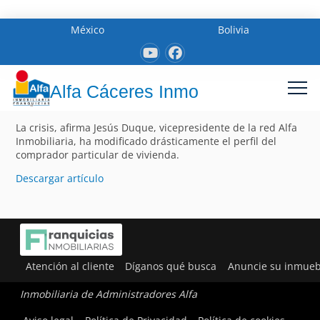
México
Bolivia
Alfa Cáceres Inmo
La crisis, afirma Jesús Duque, vicepresidente de la red Alfa
Inmobiliaria, ha modificado drásticamente el perfil del
comprador particular de vivienda.
Descargar artículo
Atención al cliente
Díganos qué busca
Anuncie su inmueb
Inmobiliaria de Administradores Alfa