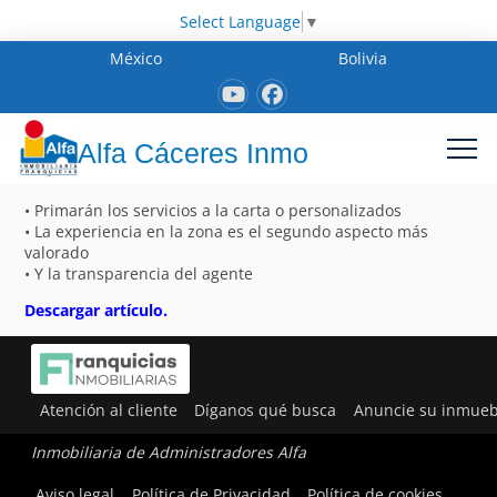
Select Language
▼
México
Bolivia
Alfa Cáceres Inmo
• Primarán los servicios a la carta o personalizados
• La experiencia en la zona es el segundo aspecto más
valorado
• Y la transparencia del agente
Descargar artículo.
Atención al cliente
Díganos qué busca
Anuncie su inmueb
Inmobiliaria de Administradores Alfa
Aviso legal
Política de Privacidad
Política de cookies