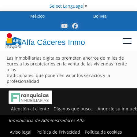
Select Language
▼
México
Bolivia
Alfa Cáceres Inmo
Las inmobiliarias digitales prometen ahorros de miles de
euros a los propietarios en la venta de las viviendas frente
a las
tradicionales, que ponen en valor los servicios y la
profesionalidad
Atención al cliente
Díganos qué busca
Anuncie su inmueb
Inmobiliaria de Administradores Alfa
Aviso legal
Política de Privacidad
Política de cookies