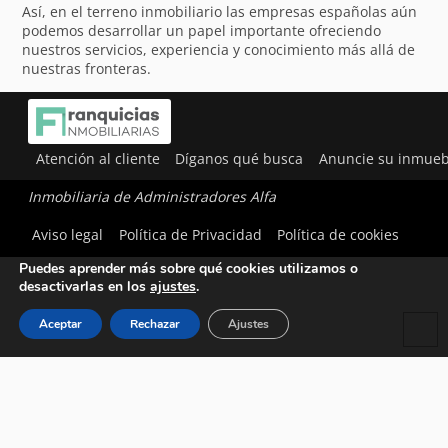
Así, en el terreno inmobiliario las empresas españolas aún
podemos desarrollar un papel importante ofreciendo
nuestros servicios, experiencia y conocimiento más allá de
nuestras fronteras.
Atención al cliente
Díganos qué busca
Anuncie su inmueb
Inmobiliaria de Administradores Alfa
Utilizamos cookies para ofrecerte la mejor experiencia en
Aviso legal
Política de Privacidad
Política de cookies
nuestra web.
Puedes aprender más sobre qué cookies utilizamos o
desactivarlas en los
ajustes
.
Aceptar
Rechazar
Ajustes