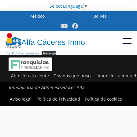
Select Language
▼
México
Bolivia
Alfa Cáceres Inmo
12.11.18 Fotocasa.es
Descarga
Atención al cliente
Díganos qué busca
Anuncie su inmueb
Inmobiliaria de Administradores Alfa
Aviso legal
Política de Privacidad
Política de cookies