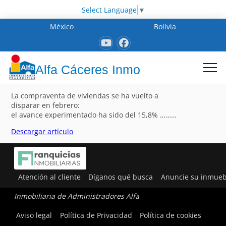
Select Language
▼
México
Bolivia
Alfa Cáceres Inmo
La compraventa de viviendas se ha vuelto a
disparar en febrero:
el avance experimentado ha sido del 15,8% ………
Descargar artículo
Atención al cliente
Díganos qué busca
Anuncie su inmueb
Inmobiliaria de Administradores Alfa
Aviso legal
Política de Privacidad
Política de cookies