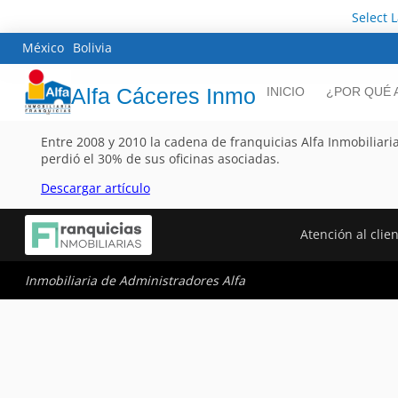
Select 
México
Bolivia
Alfa Cáceres Inmo
INICIO
¿POR QUÉ 
Entre 2008 y 2010 la cadena de franquicias Alfa Inmobiliari
perdió el 30% de sus oficinas asociadas.
Descargar artículo
Atención al clie
Inmobiliaria de Administradores Alfa