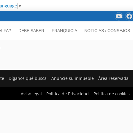
Language
▼
ALFA?
DEBE SABER
FRANQUICIA
NOTICIAS / CONSEJOS
a
nte
Díganos qué busca
Anuncie su inmueble
Área reservada
Aviso legal
Política de Privacidad
Política de cookies