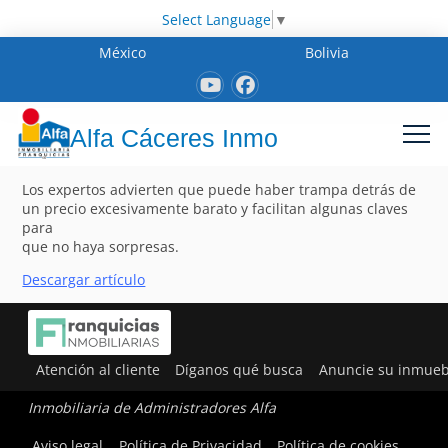
Select Language
▼
México
Bolivia
Alfa Cáceres Inmo
Los expertos advierten que puede haber trampa detrás de
un precio excesivamente barato y facilitan algunas claves
para
que no haya sorpresas.
Descargar artículo
Atención al cliente
Díganos qué busca
Anuncie su inmueb
Inmobiliaria de Administradores Alfa
Aviso legal
Política de Privacidad
Política de cookies