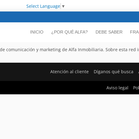
Select Language
▼
INICIO
¿POR QUÉ ALFA?
DEBE SABER
FRA
e comunicación y marketing de Alfa Inmobiliaria. Sobre esta red inm
Atención al cliente
Díganos qué busca
Aviso legal
Po