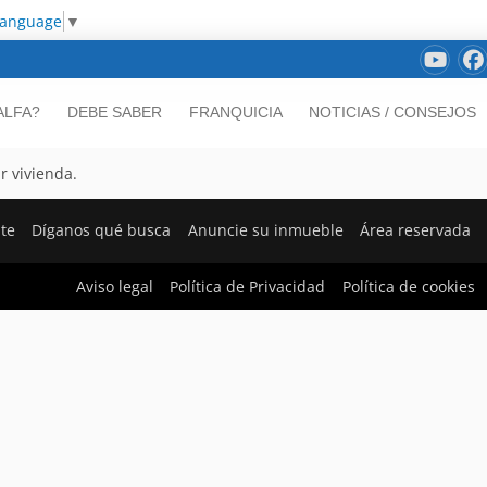
Language
▼
ALFA?
DEBE SABER
FRANQUICIA
NOTICIAS / CONSEJOS
r vivienda.
nte
Díganos qué busca
Anuncie su inmueble
Área reservada
Aviso legal
Política de Privacidad
Política de cookies