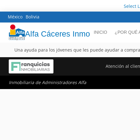
Select 
México
Bolivia
Alfa Cáceres Inmo
INICIO
¿POR QUÉ 
Una ayuda para los jóvenes que les puede ayudar a compra
Atención al clie
Inmobiliaria de Administradores Alfa