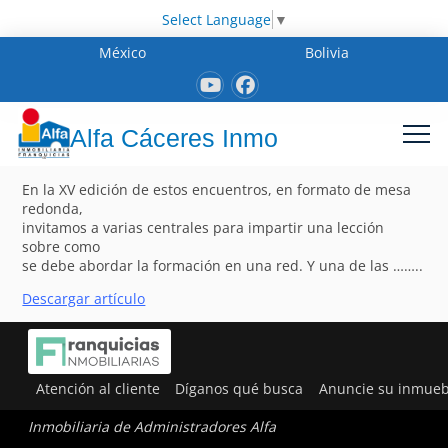
Select Language
▼
México
Bolivia
Alfa Cáceres Inmo
En la XV edición de estos encuentros, en formato de mesa
redonda,
invitamos a varias centrales para impartir una lección
sobre como
se debe abordar la formación en una red. Y una de las ……..
Descargar artículo
Atención al cliente
Díganos qué busca
Anuncie su inmueb
Inmobiliaria de Administradores Alfa