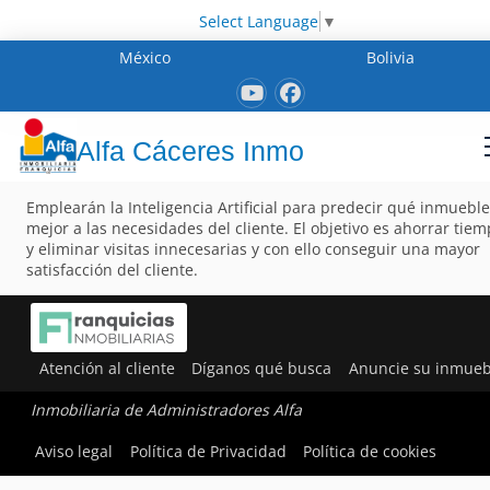
Select Language
▼
México
Bolivia
Alfa Cáceres Inmo
Emplearán la Inteligencia Artificial para predecir qué inmueble
mejor a las necesidades del cliente. El objetivo es ahorrar tie
y eliminar visitas innecesarias y con ello conseguir una mayor
satisfacción del cliente.
Atención al cliente
Díganos qué busca
Anuncie su inmueb
Inmobiliaria de Administradores Alfa
Aviso legal
Política de Privacidad
Política de cookies