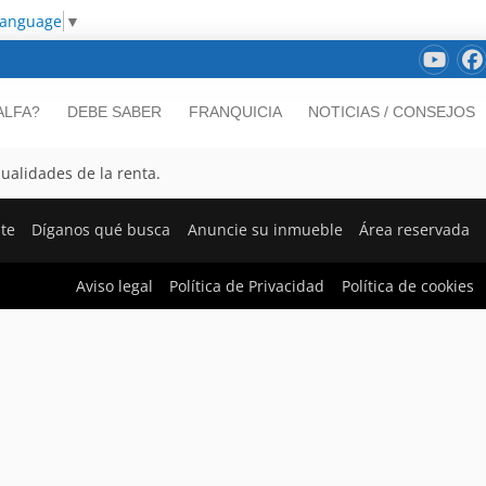
Language
▼
ALFA?
DEBE SABER
FRANQUICIA
NOTICIAS / CONSEJOS
ualidades de la renta.
nte
Díganos qué busca
Anuncie su inmueble
Área reservada
Aviso legal
Política de Privacidad
Política de cookies