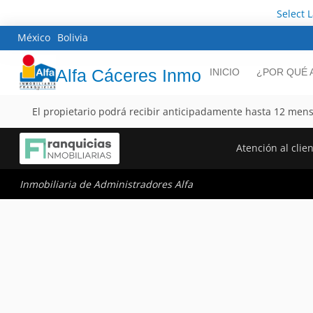
Select 
México
Bolivia
Alfa Cáceres Inmo
INICIO
¿POR QUÉ 
El propietario podrá recibir anticipadamente hasta 12 mens
Atención al clie
Inmobiliaria de Administradores Alfa