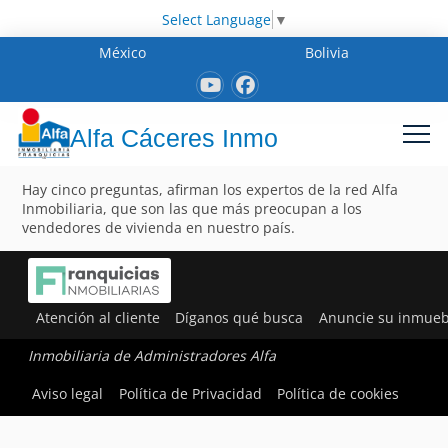
Select Language
▼
México
Bolivia
Alfa Cáceres Inmo
Hay cinco preguntas, afirman los expertos de la red Alfa
Inmobiliaria, que son las que más preocupan a los
vendedores de vivienda en nuestro país.
Atención al cliente
Díganos qué busca
Anuncie su inmueb
Inmobiliaria de Administradores Alfa
Aviso legal
Política de Privacidad
Política de cookies