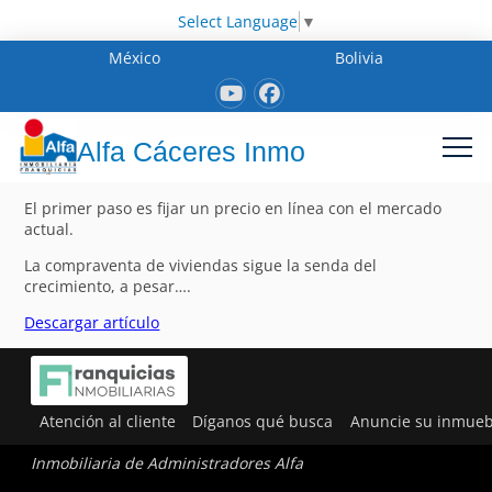
Select Language
▼
México
Bolivia
Alfa Cáceres Inmo
El primer paso es fijar un precio en línea con el mercado
actual.
La compraventa de viviendas sigue la senda del
crecimiento, a pesar….
Descargar artículo
Atención al cliente
Díganos qué busca
Anuncie su inmueb
Inmobiliaria de Administradores Alfa